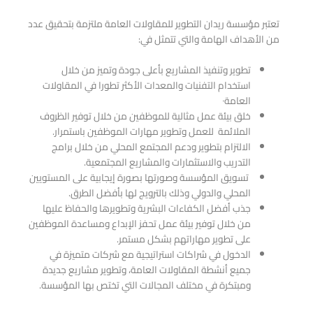
تعتبر مؤسسة ريدان التطوير للمقاولات العامة ملتزمة بتحقيق عدد
من الأهداف الهامة والتي تتمثل في:
‎تطوير وتنفيذ المشاريع بأعلى جودة وتميز من خلال
استخدام التفنيات والمعدات الأكثر تطورا في المقاولات
العامة٠‏
‏خلق بيئة عمل مثالية للموظفين من خلال توفير الظروف
الملائمة للعمل وتطوير مهارات الموظفين باستمرار.
‎الالتزام بتطوير ودعم المجتمع المحلي من خلال برامج
التدريب والاستثمارات والمشاريع المجتمعية.
‎ ‏تسويق المؤسسة وصورتها بصورة إيجابية على المستويين
المحلي‎ والدولي وذلك بالترويج لها بأفضل الطرق.
‎جذب أفضل الكفاءات البشرية وتطويرها والحفاظ عليها
من خلال توفير بيئة عمل تحفز الإبداع ومساعدة الموظفين
على تطوير مهاراتهم بشكل مستمر.
‎الدخول في شراكات استراتيجية مع شركات متميزة في
جميع أنشطة المقاولات العامة، وتطوير مشاريع جديدة
ومبتكرة في مختلف المجالات التي تختص بها المؤسسة.