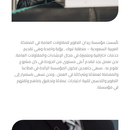
تأسست مؤسسة ريدان التطوير للمقاولات العامة في المملكة
العربية السعودية – منطقة تبوك , برؤية واضحة وهي تقديم
خدمات احترافية ومتميزة في مجال الإنشاءات والمقاولات العامة.
نحن نعمل بجد لنقدم أعلى مستوى من الجودة في كل مشروع
نقوم به ، نسعى جاهدين لنكون المؤسسة الرائدة في قطاعنا
والمفضلة لعملائنا وشركائنا في العمل ، ونحن نسعى باستمرار إلى
التطوير والتحسين لتلبية احتياجات عملائنا وتحقيق رضاهم وثقتهم
في مؤسستنا.